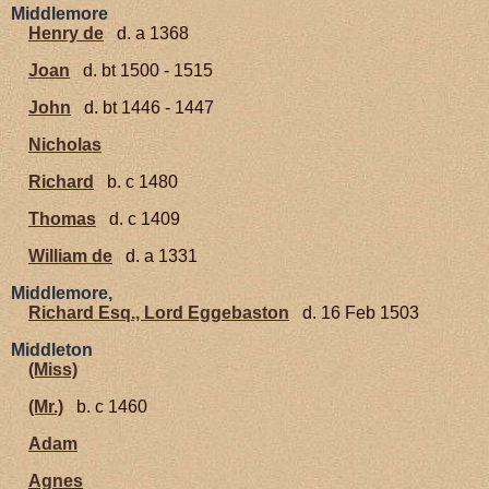
Middlemore
Henry de
d. a 1368
Joan
d. bt 1500 - 1515
John
d. bt 1446 - 1447
Nicholas
Richard
b. c 1480
Thomas
d. c 1409
William de
d. a 1331
Middlemore,
Richard Esq., Lord Eggebaston
d. 16 Feb 1503
Middleton
(Miss)
(Mr.)
b. c 1460
Adam
Agnes