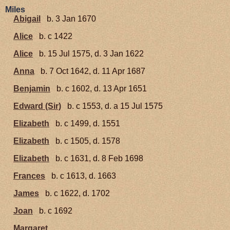
Miles
Abigail
b. 3 Jan 1670
Alice
b. c 1422
Alice
b. 15 Jul 1575, d. 3 Jan 1622
Anna
b. 7 Oct 1642, d. 11 Apr 1687
Benjamin
b. c 1602, d. 13 Apr 1651
Edward (Sir)
b. c 1553, d. a 15 Jul 1575
Elizabeth
b. c 1499, d. 1551
Elizabeth
b. c 1505, d. 1578
Elizabeth
b. c 1631, d. 8 Feb 1698
Frances
b. c 1613, d. 1663
James
b. c 1622, d. 1702
Joan
b. c 1692
Margaret