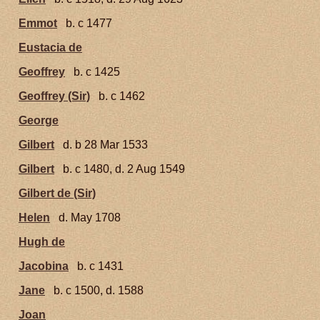
Emmot
b. c 1477
Eustacia de
Geoffrey
b. c 1425
Geoffrey (Sir)
b. c 1462
George
Gilbert
d. b 28 Mar 1533
Gilbert
b. c 1480, d. 2 Aug 1549
Gilbert de (Sir)
Helen
d. May 1708
Hugh de
Jacobina
b. c 1431
Jane
b. c 1500, d. 1588
Joan