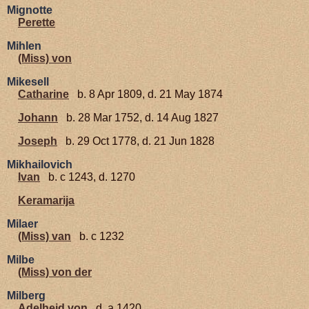
Mignotte
Perette
Mihlen
(Miss) von
Mikesell
Catharine
b. 8 Apr 1809, d. 21 May 1874
Johann
b. 28 Mar 1752, d. 14 Aug 1827
Joseph
b. 29 Oct 1778, d. 21 Jun 1828
Mikhailovich
Ivan
b. c 1243, d. 1270
Keramarija
Milaer
(Miss) van
b. c 1232
Milbe
(Miss) von der
Milberg
Adelheid von
d. a 1420