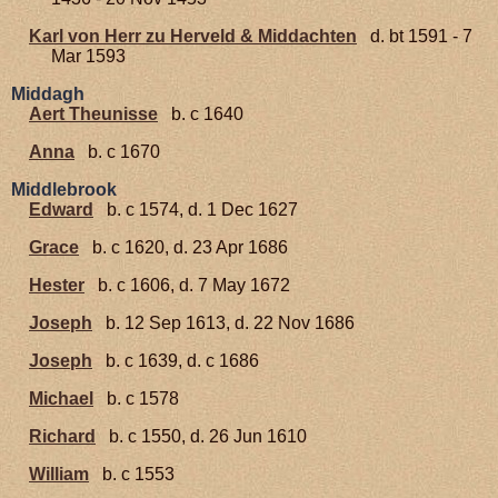
Karl von Herr zu Herveld & Middachten
d. bt 1591 - 7
Mar 1593
Middagh
Aert Theunisse
b. c 1640
Anna
b. c 1670
Middlebrook
Edward
b. c 1574, d. 1 Dec 1627
Grace
b. c 1620, d. 23 Apr 1686
Hester
b. c 1606, d. 7 May 1672
Joseph
b. 12 Sep 1613, d. 22 Nov 1686
Joseph
b. c 1639, d. c 1686
Michael
b. c 1578
Richard
b. c 1550, d. 26 Jun 1610
William
b. c 1553