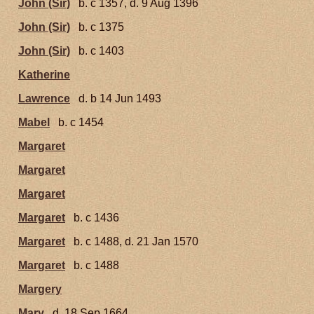
John (Sir)
b. c 1357, d. 9 Aug 1396
John (Sir)
b. c 1375
John (Sir)
b. c 1403
Katherine
Lawrence
d. b 14 Jun 1493
Mabel
b. c 1454
Margaret
Margaret
Margaret
Margaret
b. c 1436
Margaret
b. c 1488, d. 21 Jan 1570
Margaret
b. c 1488
Margery
Mary
d. 18 Sep 1664