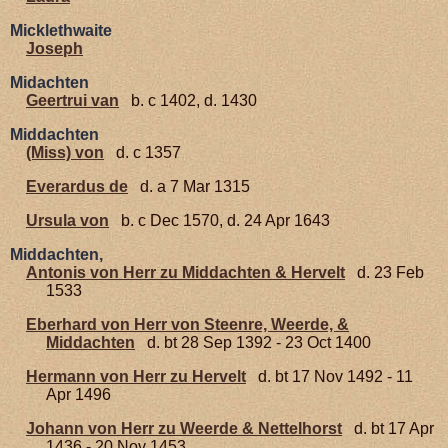
Micklethwaite
Joseph
Midachten
Geertrui van
b. c 1402, d. 1430
Middachten
(Miss) von
d. c 1357
Everardus de
d. a 7 Mar 1315
Ursula von
b. c Dec 1570, d. 24 Apr 1643
Middachten,
Antonis von Herr zu Middachten & Hervelt
d. 23 Feb
1533
Eberhard von Herr von Steenre, Weerde, &
Middachten
d. bt 28 Sep 1392 - 23 Oct 1400
Hermann von Herr zu Hervelt
d. bt 17 Nov 1492 - 11
Apr 1496
Johann von Herr zu Weerde & Nettelhorst
d. bt 17 Apr
1436 - 20 Nov 1453