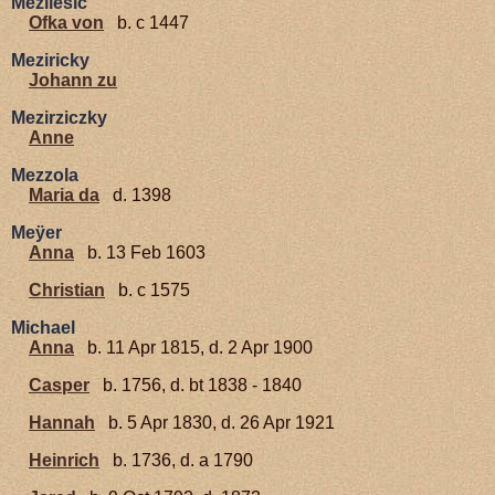
Mezilesic
Ofka von
b. c 1447
Meziricky
Johann zu
Mezirziczky
Anne
Mezzola
Maria da
d. 1398
Meÿer
Anna
b. 13 Feb 1603
Christian
b. c 1575
Michael
Anna
b. 11 Apr 1815, d. 2 Apr 1900
Casper
b. 1756, d. bt 1838 - 1840
Hannah
b. 5 Apr 1830, d. 26 Apr 1921
Heinrich
b. 1736, d. a 1790