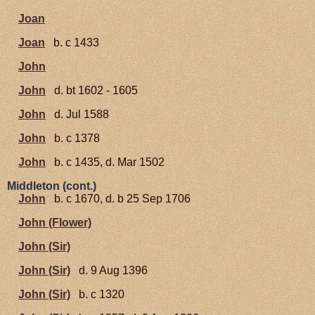
Joan
Joan
b. c 1433
John
John
d. bt 1602 - 1605
John
d. Jul 1588
John
b. c 1378
John
b. c 1435, d. Mar 1502
Middleton (cont.)
John
b. c 1670, d. b 25 Sep 1706
John (Flower)
John (Sir)
John (Sir)
d. 9 Aug 1396
John (Sir)
b. c 1320