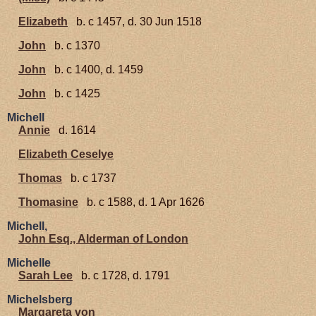
Elizabeth
b. c 1457, d. 30 Jun 1518
John
b. c 1370
John
b. c 1400, d. 1459
John
b. c 1425
Michell
Annie
d. 1614
Elizabeth Ceselye
Thomas
b. c 1737
Thomasine
b. c 1588, d. 1 Apr 1626
Michell,
John Esq., Alderman of London
Michelle
Sarah Lee
b. c 1728, d. 1791
Michelsberg
Margareta von