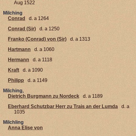
Aug 1522
Milching
Conrad
d. a 1264
Conrad (Sir)
d. a 1250
Franko (Conrad) von (Sir)
d. a 1313
Hartmann
d. a 1060
Hermann
d. a 1118
Kraft
d. a 1090
Philipp
d. a 1149
Milching,
Dietrich Burgmann zu Nordeck
d. a 1189
Eberhard Schutzbar Herr zu Trais an der Lumda
d. a
1035
Milchling
Anna Elise von