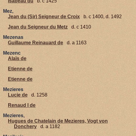
Isabeau du
b. c 1425
Mez,
Jean du (Sir) Seigneur de Croix
b. c 1400, d. 1492
Jean du Seigneur du Metz
d. c 1410
Mezenas
Guillaume Reinauard de
d. a 1163
Mezenc
Alaïs de
Etienne de
Etienne de
Mezieres
Lucie de
d. 1258
Renaud I de
Mezieres,
Hugues de Chatelain de Mezieres, Vogt von
Donchery
d. a 1182