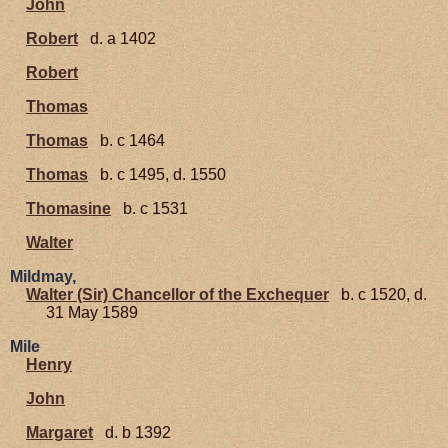
John
Robert
d. a 1402
Robert
Thomas
Thomas
b. c 1464
Thomas
b. c 1495, d. 1550
Thomasine
b. c 1531
Walter
Mildmay,
Walter (Sir) Chancellor of the Exchequer
b. c 1520, d.
31 May 1589
Mile
Henry
John
Margaret
d. b 1392