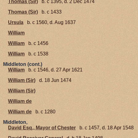
Thomas (Sir)
b. c 1395, d. 2 Dec 1474
Thomas (Sir)
b. c 1433
Ursula
b. c 1560, d. Aug 1637
William
William
b. c 1456
William
b. c 1538
Middleton (cont.)
William
b. c 1546, d. 27 Apr 1621
William (Sir)
d. 18 Jun 1474
William (Sir)
William de
William de
b. c 1280
Middleton,
David Esq., Mayor of Chester
b. c 1457, d. 18 Apr 1548