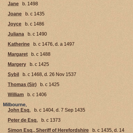
Jane
b. 1498
Joane
b. c 1435
Joyce
b. c 1486
Juliana
b. c 1490
Katherine
b. c 1476, d. a 1497
Margaret
b. c 1488
Margery
b. c 1425
Sybil
b. c 1468, d. 26 Nov 1537
Thomas (Sir)
b. c 1425
William
b. c 1406
Milbourne,
John Esq.
b. c 1404, d. 7 Sep 1435
Peter de Esq.
b. c 1373
Simon Esq., Sheriff of Herefordshire
b. c 1435, d. 14