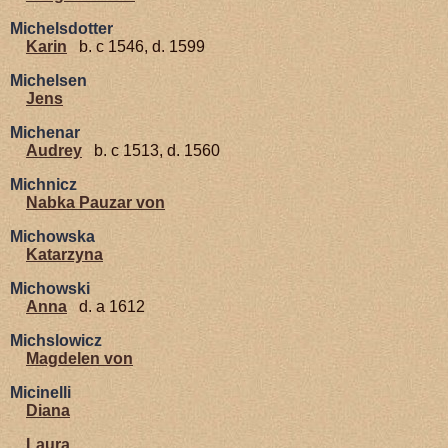
Michelsdotter
Karin
b. c 1546, d. 1599
Michelsen
Jens
Michenar
Audrey
b. c 1513, d. 1560
Michnicz
Nabka Pauzar von
Michowska
Katarzyna
Michowski
Anna
d. a 1612
Michslowicz
Magdelen von
Micinelli
Diana
Laura