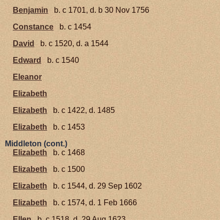
Benjamin
b. c 1701, d. b 30 Nov 1756
Constance
b. c 1454
David
b. c 1520, d. a 1544
Edward
b. c 1540
Eleanor
Elizabeth
Elizabeth
b. c 1422, d. 1485
Elizabeth
b. c 1453
Middleton (cont.)
Elizabeth
b. c 1468
Elizabeth
b. c 1500
Elizabeth
b. c 1544, d. 29 Sep 1602
Elizabeth
b. c 1574, d. 1 Feb 1666
Ellen
b. c 1518, d. 29 Aug 1623