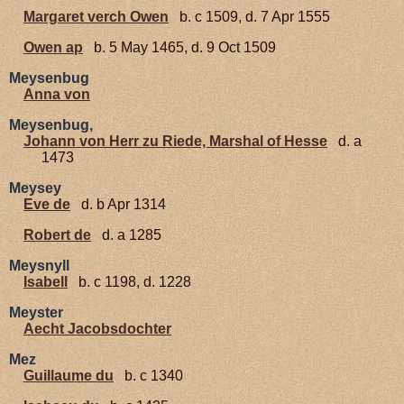
Margaret verch Owen
b. c 1509, d. 7 Apr 1555
Owen ap
b. 5 May 1465, d. 9 Oct 1509
Meysenbug
Anna von
Meysenbug,
Johann von Herr zu Riede, Marshal of Hesse
d. a
1473
Meysey
Eve de
d. b Apr 1314
Robert de
d. a 1285
Meysnyll
Isabell
b. c 1198, d. 1228
Meyster
Aecht Jacobsdochter
Mez
Guillaume du
b. c 1340