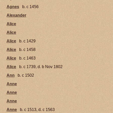
Agnes
b. c 1456
Alexander
Alice
Alice
Alice
b. c 1429
Alice
b. c 1458
Alice
b. c 1463
Alice
b. c 1739, d. b Nov 1802
Ann
b. c 1502
Anne
Anne
Anne
Anne
b. c 1513, d. c 1563