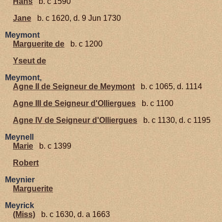
Hans
b. c 1590
Jane
b. c 1620, d. 9 Jun 1730
Meymont
Marguerite de
b. c 1200
Yseut de
Meymont,
Agne II de Seigneur de Meymont
b. c 1065, d. 1114
Agne III de Seigneur d'Olliergues
b. c 1100
Agne IV de Seigneur d'Olliergues
b. c 1130, d. c 1195
Meynell
Marie
b. c 1399
Robert
Meynier
Marguerite
Meyrick
(Miss)
b. c 1630, d. a 1663