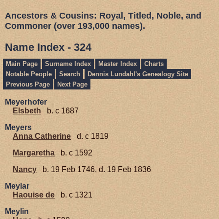
Ancestors & Cousins: Royal, Titled, Noble, and
Commoner (over 193,000 names).
Name Index - 324
Main Page
Surname Index
Master Index
Charts
Notable People
Search
Dennis Lundahl's Genealogy Site
Previous Page
Next Page
Meyerhofer
Elsbeth
b. c 1687
Meyers
Anna Catherine
d. c 1819
Margaretha
b. c 1592
Nancy
b. 19 Feb 1746, d. 19 Feb 1836
Meylar
Haouise de
b. c 1321
Meylin