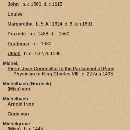
John
b. c 1560, d. c 1615
Louise
Margaretha
b. 5 Jul 1624, d. 8 Jun 1691
Praxede
b. c 1486, d. c 1560
Prudence
b. c 1630
Ulrich
b. c 1532, d. 1590
Michel,
Pierre Jean Counsellor to the Parliament of Paris,
Physician to King Charles VIII
d. 22 Aug 1493
Michelbach (Nordeck)
(Miss) von
Michelbach
Arnold I von
Guda von
Michelgrove
(Miss)
b. c 1445