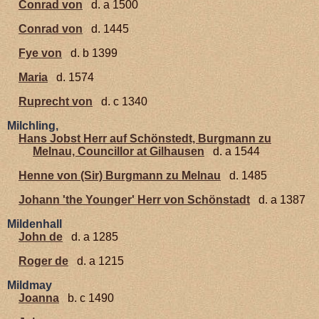
Conrad von
d. a 1500
Conrad von
d. 1445
Fye von
d. b 1399
Maria
d. 1574
Ruprecht von
d. c 1340
Milchling,
Hans Jobst Herr auf Schönstedt, Burgmann zu
Melnau, Councillor at Gilhausen
d. a 1544
Henne von (Sir) Burgmann zu Melnau
d. 1485
Johann 'the Younger' Herr von Schönstadt
d. a 1387
Mildenhall
John de
d. a 1285
Roger de
d. a 1215
Mildmay
Joanna
b. c 1490