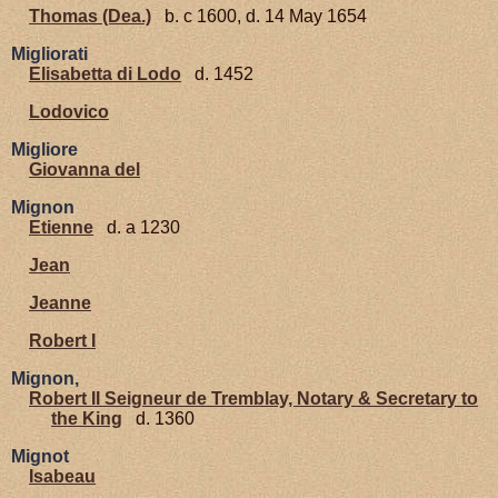
Thomas (Dea.)
b. c 1600, d. 14 May 1654
Migliorati
Elisabetta di Lodo
d. 1452
Lodovico
Migliore
Giovanna del
Mignon
Etienne
d. a 1230
Jean
Jeanne
Robert I
Mignon,
Robert II Seigneur de Tremblay, Notary & Secretary to
the King
d. 1360
Mignot
Isabeau