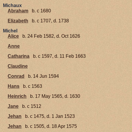
Michaux
Abraham
b. c 1680
Elizabeth
b. c 1707, d. 1738
Michel
Alice
b. 24 Feb 1582, d. Oct 1626
Anne
Catharina
b. c 1597, d. 11 Feb 1663
Claudine
Conrad
b. 14 Jun 1594
Hans
b. c 1563
Heinrich
b. 17 May 1565, d. 1630
Jane
b. c 1512
Jehan
b. c 1475, d. 1 Jan 1523
Jehan
b. c 1505, d. 18 Apr 1575