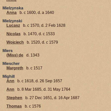
Mielzynska
Anna
b. c 1600, d. a 1640
Mielzynski
Lucasz
b. c 1570, d. 2 Feb 1628
Nicolas
b. 1470, d. c 1533
Wojciech
b. 1520, d. c 1579
Miers
(Miss) de
d. 1343
Miescher
Margreth
b. c 1517
Mighill
Ann
b. c 1618, d. 26 Sep 1657
Ann
b. 8 Mar 1685, d. 31 May 1764
Stephen
b. 27 Dec 1651, d. 16 Apr 1687
Thomas
b. c 1576