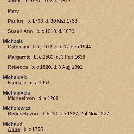
Jared
b. 9 Oct 1792, d. 1873
Mary
Paulus
b. 1708, d. 30 Mar 1768
Susan Ann
b. c 1818, d. 1870
Michaels
Cathalina
b. c 1612, d. b 17 Sep 1644
Margarete
b. c 1580, d. 3 Feb 1636
Rebecca
b. c 1820, d. 8 Aug 1892
Michalovic
Kunka z
d. a 1464
Michalovica
Michael von
d. a 1208
Michalowicz
Benesch von
d. bt 10 Jun 1322 - 24 Nov 1327
Michaud
Anne
b. c 1755