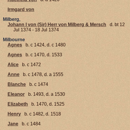
Irmgard von
Milberg,
Johann I von (Sir) Herr von Milberg & Mersch
d. bt 12
Jul 1374 - 18 Jul 1374
Milbourne
Agnes
b. c 1424, d. c 1480
Agnes
b. c 1470, d. 1533
Alice
b. c 1472
Anne
b. c 1478, d. a 1555
Blanche
b. c 1474
Eleanor
b. 1493, d. a 1530
Elizabeth
b. 1470, d. 1525
Henry
b. c 1482, d. 1518
Jane
b. c 1484