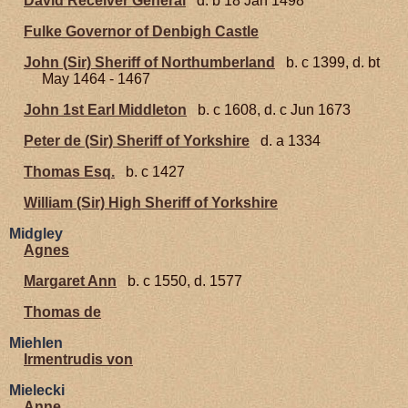
David Receiver General
d. b 18 Jan 1498
Fulke Governor of Denbigh Castle
John (Sir) Sheriff of Northumberland
b. c 1399, d. bt
May 1464 - 1467
John 1st Earl Middleton
b. c 1608, d. c Jun 1673
Peter de (Sir) Sheriff of Yorkshire
d. a 1334
Thomas Esq.
b. c 1427
William (Sir) High Sheriff of Yorkshire
Midgley
Agnes
Margaret Ann
b. c 1550, d. 1577
Thomas de
Miehlen
Irmentrudis von
Mielecki
Anne