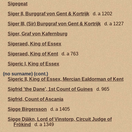
Sigegeat
Siger II, Burggraf von Gent & Kortrijk
d. a 1202
Siger III, (Sir) Burggraf von Gent & Kortrijk
d. a 1227
Siger, Graf von Kafernburg
Sigeraed, King of Essex
Sigeraed, King of Kent
d. a 763
Sigeric I, King of Essex
(no surname) (cont.)
Sigeric II, King of Essex, Mercian Ealdorman of Kent
Sigfrid 'the Dane', 1st Count of Guines
d. 965
Sigfrid, Count of Ascania
Sigge Birgersson
d. a 1405
Sigge Djäkn, Lord of Vinstorp, Circuit Judge of
Frökind
d. a 1349