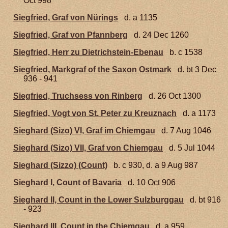
Oct 998
Siegfried, Graf von Nürings
d. a 1135
Siegfried, Graf von Pfannberg
d. 24 Dec 1260
Siegfried, Herr zu Dietrichstein-Ebenau
b. c 1538
Siegfried, Markgraf of the Saxon Ostmark
d. bt 3 Dec
936 - 941
Siegfried, Truchsess von Rinberg
d. 26 Oct 1300
Siegfried, Vogt von St. Peter zu Kreuznach
d. a 1173
Sieghard (Sizo) VI, Graf im Chiemgau
d. 7 Aug 1046
Sieghard (Sizo) VII, Graf von Chiemgau
d. 5 Jul 1044
Sieghard (Sizzo) (Count)
b. c 930, d. a 9 Aug 987
Sieghard I, Count of Bavaria
d. 10 Oct 906
Sieghard II, Count in the Lower Sulzburggau
d. bt 916
- 923
Sieghard III, Count in the Chiemgau
d. a 959