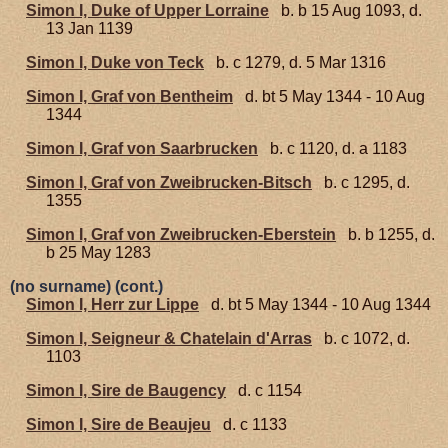
Simon I, Duke of Upper Lorraine
b. b 15 Aug 1093, d.
13 Jan 1139
Simon I, Duke von Teck
b. c 1279, d. 5 Mar 1316
Simon I, Graf von Bentheim
d. bt 5 May 1344 - 10 Aug
1344
Simon I, Graf von Saarbrucken
b. c 1120, d. a 1183
Simon I, Graf von Zweibrucken-Bitsch
b. c 1295, d.
1355
Simon I, Graf von Zweibrucken-Eberstein
b. b 1255, d.
b 25 May 1283
(no surname) (cont.)
Simon I, Herr zur Lippe
d. bt 5 May 1344 - 10 Aug 1344
Simon I, Seigneur & Chatelain d'Arras
b. c 1072, d.
1103
Simon I, Sire de Baugency
d. c 1154
Simon I, Sire de Beaujeu
d. c 1133