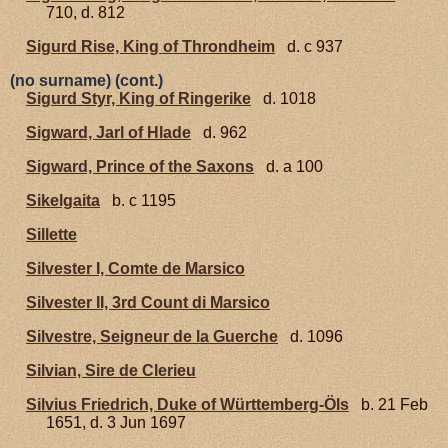
710, d. 812
Sigurd Rise, King of Throndheim
d. c 937
(no surname) (cont.)
Sigurd Styr, King of Ringerike
d. 1018
Sigward, Jarl of Hlade
d. 962
Sigward, Prince of the Saxons
d. a 100
Sikelgaita
b. c 1195
Sillette
Silvester I, Comte de Marsico
Silvester II, 3rd Count di Marsico
Silvestre, Seigneur de la Guerche
d. 1096
Silvian, Sire de Clerieu
Silvius Friedrich, Duke of Württemberg-Öls
b. 21 Feb
1651, d. 3 Jun 1697