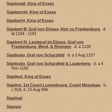
Sigebeald, King of Essex
Sigebeorht, King of Essex
Sigeberht, King of Essex
Sigebert III, Graf von Elsass, Herr zu Frankenburg
d.
bt 1184 - 1191
Sigebert IV, Landgraf im Elsass, Graf von
Frankenburg, Werd, & Rixingen
d. a 1226
Sigebodo, Graf von Scharzfeld
d. a 3 Aug 1157
Sigebodo, Graf von Scharzfeld & Lauterberg
d. a 4
Nov 1192
Sigeferd, King of Essex
Sigefroi, 1st Count Luxembourg, Count Moselgau
b.
c 918, d. 15 Aug 998
Sigefugl
Sigegar