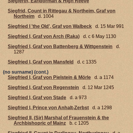
Siegferth, Earldorman & High Reeve
Siegfrid, Count in Rittegau & Northeim, Graf von
Northeim
d. 1004
Siegfried I 'the Old', Graf von Walbeck
d. 15 Mar 991
Siegfried I, Graf von Arch (Raka)
d. c 6 May 1130
Siegfried I, Graf von Battenberg & Wittgenstein
d.
1287
Siegfried I, Graf von Mansfeld
d. c 1335
(no surname) (cont.)
Siegfried I, Graf von Pielstein & Mörle
d. a 1174
Siegfried I, Graf von Regenstein
d. 12 Mar 1245
Siegfried I, Graf von Stade
d. a 973
Siegfried I, Prince von Anhalt-Zerbst
d. a 1298
Siegfried II, (Sir) Marshal of Frauenstein & the
Archbishopric of Mainz
b. c 1205