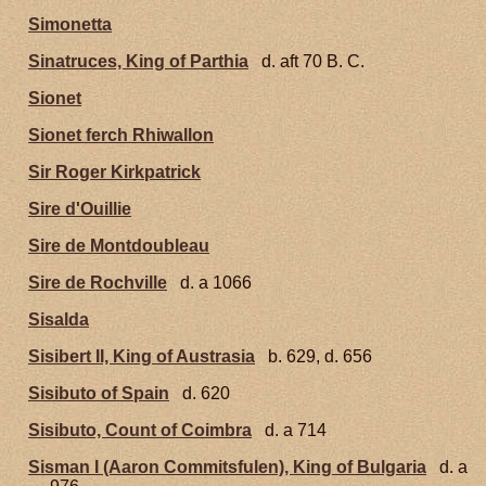
Simonetta
Sinatruces, King of Parthia
d. aft 70 B. C.
Sionet
Sionet ferch Rhiwallon
Sir Roger Kirkpatrick
Sire d'Ouillie
Sire de Montdoubleau
Sire de Rochville
d. a 1066
Sisalda
Sisibert II, King of Austrasia
b. 629, d. 656
Sisibuto of Spain
d. 620
Sisibuto, Count of Coimbra
d. a 714
Sisman I (Aaron Commitsfulen), King of Bulgaria
d. a