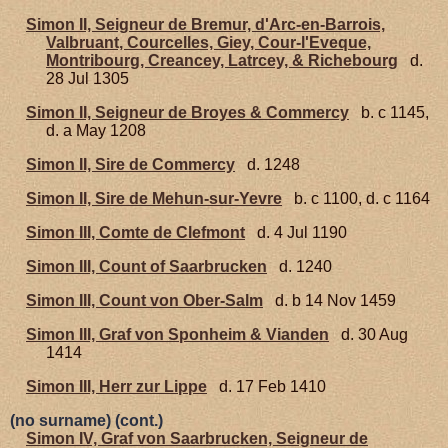
Simon II, Seigneur de Bremur, d'Arc-en-Barrois,
Valbruant, Courcelles, Giey, Cour-l'Eveque,
Montribourg, Creancey, Latrcey, & Richebourg
d.
28 Jul 1305
Simon II, Seigneur de Broyes & Commercy
b. c 1145,
d. a May 1208
Simon II, Sire de Commercy
d. 1248
Simon II, Sire de Mehun-sur-Yevre
b. c 1100, d. c 1164
Simon III, Comte de Clefmont
d. 4 Jul 1190
Simon III, Count of Saarbrucken
d. 1240
Simon III, Count von Ober-Salm
d. b 14 Nov 1459
Simon III, Graf von Sponheim & Vianden
d. 30 Aug
1414
Simon III, Herr zur Lippe
d. 17 Feb 1410
(no surname) (cont.)
Simon IV, Graf von Saarbrucken, Seigneur de