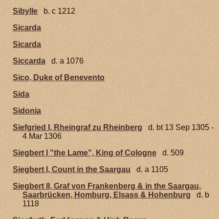
Sibylle
b. c 1212
Sicarda
Sicarda
Siccarda
d. a 1076
Sico, Duke of Benevento
Sida
Sidonia
Siefgried I, Rheingraf zu Rheinberg
d. bt 13 Sep 1305 -
4 Mar 1306
Siegbert I "the Lame", King of Cologne
d. 509
Siegbert I, Count in the Saargau
d. a 1105
Siegbert II, Graf von Frankenberg & in the Saargau,
Saarbrücken, Homburg, Elsass & Hohenburg
d. b
1118