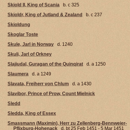
Skiold II, King of Scania
b. c 325
Skioldr, King of Jutland & Zealand
b. c 237
Skioldung
Skoglar Toste
Skule, Jarl in Norway
d. 1240
Skuli, Jarl of Orkney
Slajiudal, Guragan of the Quinqirat
d. a 1250
Slaumera
d. a 1249
Slavata, Freiherr von Chlum
d. a 1430
Slavibor, Prince of Prow, Count Mielnick
Sledd
Sledda, King of Essex
Smassmann (Maximin), Herr zu Zellenberg-Bennweier-
Pflixburg-Hohenack
d. bt 25 Feb 1451 - 5 Mar 1451