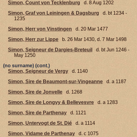
Simon, Count von Tecklenburg
d. 8 Aug 1202
Simon, Graf von Leiningen & Dagsburg
d. bt 1234 -
1235
Simon, Herr von Vinstingen
d. 20 Mar 1477
Simon, Herr zur Lippe
b. 26 Mar 1430, d. 7 Mar 1498
Simon, Seigneur de Dargies-Breteuil
d. bt Jun 1246 -
May 1250
(no surname) (cont.)
Simon, Seigneur de Vergy
d. 1140
Simon, Sire de Beaumont-sur-Vingeanne
d. a 1187
Simon, Sire de Jonvelle
d. 1268
Simon, Sire de Longvy & Bellevesvre
d. a 1283
Simon, Sire de Parthenay
d. 1121
Simon, Untervogt de St. Dié
d. a 1114
Simon, Vidame de Parthenay
d. c 1075