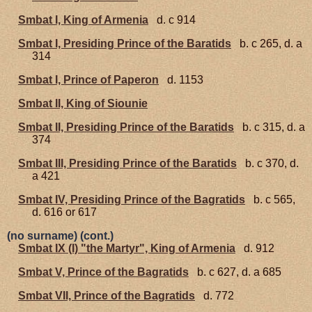
Smbat I, King of Armenia
d. c 914
Smbat I, Presiding Prince of the Baratids
b. c 265, d. a
314
Smbat I, Prince of Paperon
d. 1153
Smbat II, King of Siounie
Smbat II, Presiding Prince of the Baratids
b. c 315, d. a
374
Smbat III, Presiding Prince of the Baratids
b. c 370, d.
a 421
Smbat IV, Presiding Prince of the Bagratids
b. c 565,
d. 616 or 617
(no surname) (cont.)
Smbat IX (I) "the Martyr", King of Armenia
d. 912
Smbat V, Prince of the Bagratids
b. c 627, d. a 685
Smbat VII, Prince of the Bagratids
d. 772