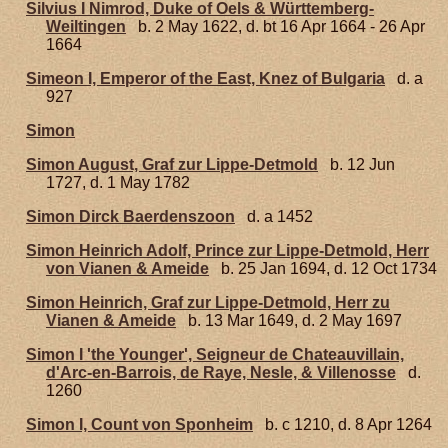
Silvius I Nimrod, Duke of Oels & Württemberg-
Weiltingen
b. 2 May 1622, d. bt 16 Apr 1664 - 26 Apr
1664
Simeon I, Emperor of the East, Knez of Bulgaria
d. a
927
Simon
Simon August, Graf zur Lippe-Detmold
b. 12 Jun
1727, d. 1 May 1782
Simon Dirck Baerdenszoon
d. a 1452
Simon Heinrich Adolf, Prince zur Lippe-Detmold, Herr
von Vianen & Ameide
b. 25 Jan 1694, d. 12 Oct 1734
Simon Heinrich, Graf zur Lippe-Detmold, Herr zu
Vianen & Ameide
b. 13 Mar 1649, d. 2 May 1697
Simon I 'the Younger', Seigneur de Chateauvillain,
d'Arc-en-Barrois, de Raye, Nesle, & Villenosse
d.
1260
Simon I, Count von Sponheim
b. c 1210, d. 8 Apr 1264