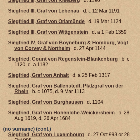
Siegfried III, Graf von Kleeberg
d. 1196
Siegfried III, Graf von Lebenau
d. c 12 Mar 1191
Siegfried III, Graf von Orlamünde
d. 19 Mar 1124
Siegfried III, Graf von Wittgenstein
d. a 1 Feb 1359
Siegfried IV, Graf von Boyneburg & Homburg, Vogt
von Corvey & Northeim
d. 27 Apr 1144
Siegfried, Count von Regenstein-Blankenburg
b. c
1120, d. a 1182
Siegfried, Graf von Anhalt
d. a 25 Feb 1317
Siegfried, Graf von Ballenstedt, Pfalzgraf von der
Rhein
b. c 1075, d. 9 Mar 1113
Siegfried, Graf von Burghausen
d. 1104
Siegfried, Graf von Hohenlohe-Weickersheim
b. 28
Aug 1619, d. 26 Apr 1684
(no surname) (cont.)
Siegfried, Graf von Luxembourg
d. 27 Oct 998 or 28