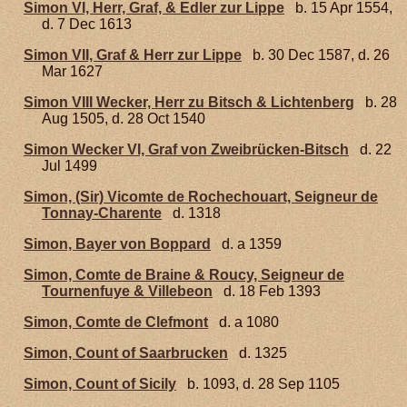
Simon VI, Herr, Graf, & Edler zur Lippe
b. 15 Apr 1554,
d. 7 Dec 1613
Simon VII, Graf & Herr zur Lippe
b. 30 Dec 1587, d. 26
Mar 1627
Simon VIII Wecker, Herr zu Bitsch & Lichtenberg
b. 28
Aug 1505, d. 28 Oct 1540
Simon Wecker VI, Graf von Zweibrücken-Bitsch
d. 22
Jul 1499
Simon, (Sir) Vicomte de Rochechouart, Seigneur de
Tonnay-Charente
d. 1318
Simon, Bayer von Boppard
d. a 1359
Simon, Comte de Braine & Roucy, Seigneur de
Tournenfuye & Villebeon
d. 18 Feb 1393
Simon, Comte de Clefmont
d. a 1080
Simon, Count of Saarbrucken
d. 1325
Simon, Count of Sicily
b. 1093, d. 28 Sep 1105