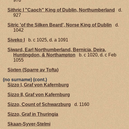
976
Sithric I "Caoch" King of Dublin, Northumberland
d.
927
Sitric 'of the Silken Beard', Norse King of Dublin
d.
1042
Siveko I
b. c 1025, d. a 1091
Siward, Earl Northumberland, Bernicia, Deira,
Huntingdon, & Northampton
b. c 1020, d. c Feb
1055
Sixten (Sparre av Tofta)
(no surname) (cont.)
Sizzo I, Graf von Kafernburg
Sizzo II, Graf von Kafernburg
Sizzo, Count of Schwarzburg
d. 1160
Sizzo, Graf in Thuringia
Skaan-Syver-Stelmi