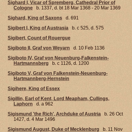
Sighard I, Vicar of Spremberg, Cathedral Prior of
Cologne
b. 1337, d. bt 18 Mar 1368 - 20 Mar 1369
Sighard, King of Saxons
d. 691
Sigibert I, King of Austrasia
b. c 525, d. 575
Sigibert, Count of Rouergue
Sigiboto II, Graf von Weyarn
d. 10 Feb 1136
Sigiboto IV, Graf von Neuenburg-Falkenstein-
Hartmannsberg
b. c 1126, d. 1200
Sigiboto V, Graf von Falkenstein-Neuenburg-
Hartmannberg-Hernstein
Sigihere, King of Essex
Sigillin, Earl of Kent, Lord Meapham, Cullings,
Laphorn
d. a 962
Sigismund 'the Rich', Archduke of Austria
b. 26 Oct
1427, d. 4 Mar 1496
Sigismund August, Duke of Mecklenburg
b. 11 Nov