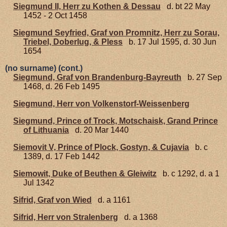
Siegmund II, Herr zu Kothen & Dessau
d. bt 22 May
1452 - 2 Oct 1458
Siegmund Seyfried, Graf von Promnitz, Herr zu Sorau,
Triebel, Doberlug, & Pless
b. 17 Jul 1595, d. 30 Jun
1654
(no surname) (cont.)
Siegmund, Graf von Brandenburg-Bayreuth
b. 27 Sep
1468, d. 26 Feb 1495
Siegmund, Herr von Volkenstorf-Weissenberg
Siegmund, Prince of Trock, Motschaisk, Grand Prince
of Lithuania
d. 20 Mar 1440
Siemovit V, Prince of Plock, Gostyn, & Cujavia
b. c
1389, d. 17 Feb 1442
Siemowit, Duke of Beuthen & Gleiwitz
b. c 1292, d. a 1
Jul 1342
Sifrid, Graf von Wied
d. a 1161
Sifrid, Herr von Stralenberg
d. a 1368