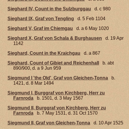
Sieghard IV, Count in the Sulzburggau
d. c 980
Sieghard IX, Graf von Tengling
d. 5 Feb 1104
Sieghard V, Graf im Chiemgau
d. a 6 May 1020
Sieghard X, Graf von Schala & Burghausen
d. 19 Apr
1142
Sieghard, Count in the Kraichgau
d. a 867
Sieghard, Count of Gibiet and Reichenhall
b. abt
890/900, d. a 9 Jun 959
Siegmund I 'the Old', Graf von Gleichen-Tonna
b.
1421, d. 8 Mar 1494
Siegmund I, Burggraf von Kirchberg, Herr zu
Farnroda
b. 1501, d. 3 May 1567
Siegmund II, Burggraf von Kirchberg, Herr zu
Farnroda
b. 7 May 1531, d. 31 Oct 1570
Siegmund II, Graf von Gleichen-Tonna
d. 10 Apr 1525