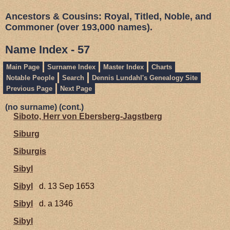
Ancestors & Cousins: Royal, Titled, Noble, and
Commoner (over 193,000 names).
Name Index - 57
Main Page
Surname Index
Master Index
Charts
Notable People
Search
Dennis Lundahl's Genealogy Site
Previous Page
Next Page
(no surname) (cont.)
Siboto, Herr von Ebersberg-Jagstberg
Siburg
Siburgis
Sibyl
Sibyl
d. 13 Sep 1653
Sibyl
d. a 1346
Sibyl