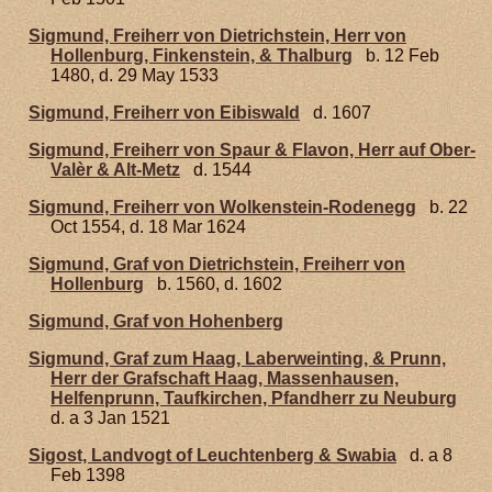
Sigmund, Freiherr von Dietrichstein, Herr von
Hollenburg, Finkenstein, & Thalburg
b. 12 Feb
1480, d. 29 May 1533
Sigmund, Freiherr von Eibiswald
d. 1607
Sigmund, Freiherr von Spaur & Flavon, Herr auf Ober-
Valèr & Alt-Metz
d. 1544
Sigmund, Freiherr von Wolkenstein-Rodenegg
b. 22
Oct 1554, d. 18 Mar 1624
Sigmund, Graf von Dietrichstein, Freiherr von
Hollenburg
b. 1560, d. 1602
Sigmund, Graf von Hohenberg
Sigmund, Graf zum Haag, Laberweinting, & Prunn,
Herr der Grafschaft Haag, Massenhausen,
Helfenprunn, Taufkirchen, Pfandherr zu Neuburg
d. a 3 Jan 1521
Sigost, Landvogt of Leuchtenberg & Swabia
d. a 8
Feb 1398