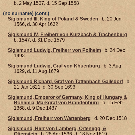
b. 2 May 1507, d. 15 Sep 1558
(no surname) (cont.)
Sigismund III, King of Poland & Sweden
b. 20 Jun
1566, d. 30 Apr 1632
Sigismund IV, Freiherr von Kurzbach & Trachenberg
b. 1547, d. 31 Dec 1579
Sigismund Ludwig, Freiherr von Polheim
b. 24 Dec
1493
Sigismund Ludwig, Graf von Khuenburg
b. 3 Aug
1629, d. 11 Aug 1679
Sigismund Richard, Graf von Tattenbach-Gailsdorf
b.
21 Jan 1621, d. 30 Sep 1693
Sigismund, Emperor of Germany, King of Hungary &
Bohemia, Markgraf von Brandenburg
b. 15 Feb
1368, d. 9 Dec 1437
Sigismund, Freiherr von Wartenberg
d. 20 Dec 1518
Sigismund, Herr von Lamberg, Ortenegg, &
Ottenstein
b. 28 Apr 1536, d. 18 Nov 1619