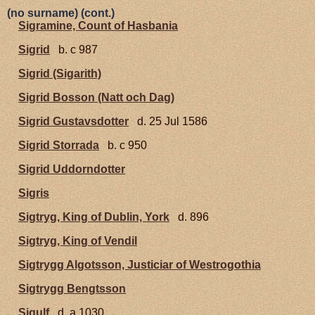
(no surname) (cont.)
Sigramine, Count of Hasbania
Sigrid
b. c 987
Sigrid (Sigarith)
Sigrid Bosson (Natt och Dag)
Sigrid Gustavsdotter
d. 25 Jul 1586
Sigrid Storrada
b. c 950
Sigrid Uddorndotter
Sigris
Sigtryg, King of Dublin, York
d. 896
Sigtryg, King of Vendil
Sigtrygg Algotsson, Justiciar of Westrogothia
Sigtrygg Bengtsson
Sigulf
d. a 1030