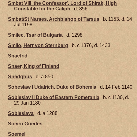
Smbat VIII 'the Confessor', Lord of Shirak, High
Constable for the Caliph
d. 856
Smbat/St Narses, Archbishop of Tarsus
b. 1153, d. 14
Jul 1198
Smilec, Tsar of Bulgaria
d. 1298
Smilo, Herr von Sternberg
b. c 1376, d. 1433
Snaefrid
Snaer, King of Finland
Snedghus
d. a 850
Sobeslaw I Udalrich, Duke of Bohemia
d. 14 Feb 1140
Sobieslav II Duke of Eastern Pomerania
b. c 1130, d.
29 Jan 1180
Sobieslava
d. a 1288
Soeiro Guedes
Soemel