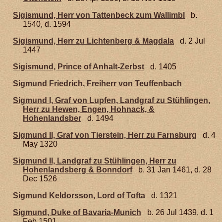
Sigismund, Herr von Tattenbeck zum Wallimbl
b.
1540, d. 1594
Sigismund, Herr zu Lichtenberg & Magdala
d. 2 Jul
1447
Sigismund, Prince of Anhalt-Zerbst
d. 1405
Sigmund Friedrich, Freiherr von Teuffenbach
Sigmund I, Graf von Lupfen, Landgraf zu Stühlingen,
Herr zu Hewen, Engen, Hohnack, &
Hohenlandsber
d. 1494
Sigmund II, Graf von Tierstein, Herr zu Farnsburg
d. 4
May 1320
Sigmund II, Landgraf zu Stühlingen, Herr zu
Hohenlandsberg & Bonndorf
b. 31 Jan 1461, d. 28
Dec 1526
Sigmund Keldorsson, Lord of Tofta
d. 1321
Sigmund, Duke of Bavaria-Munich
b. 26 Jul 1439, d. 1
Feb 1501