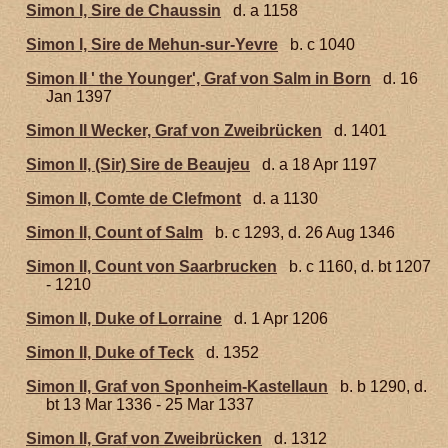
Simon I, Sire de Chaussin
d. a 1158
Simon I, Sire de Mehun-sur-Yevre
b. c 1040
Simon II ' the Younger', Graf von Salm in Born
d. 16
Jan 1397
Simon II Wecker, Graf von Zweibrücken
d. 1401
Simon II, (Sir) Sire de Beaujeu
d. a 18 Apr 1197
Simon II, Comte de Clefmont
d. a 1130
Simon II, Count of Salm
b. c 1293, d. 26 Aug 1346
Simon II, Count von Saarbrucken
b. c 1160, d. bt 1207
- 1210
Simon II, Duke of Lorraine
d. 1 Apr 1206
Simon II, Duke of Teck
d. 1352
Simon II, Graf von Sponheim-Kastellaun
b. b 1290, d.
bt 13 Mar 1336 - 25 Mar 1337
Simon II, Graf von Zweibrücken
d. 1312