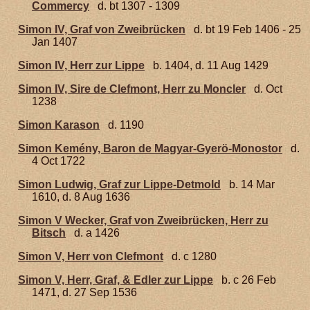
Commercy
d. bt 1307 - 1309
Simon IV, Graf von Zweibrücken
d. bt 19 Feb 1406 - 25
Jan 1407
Simon IV, Herr zur Lippe
b. 1404, d. 11 Aug 1429
Simon IV, Sire de Clefmont, Herr zu Moncler
d. Oct
1238
Simon Karason
d. 1190
Simon Kemény, Baron de Magyar-Gyerö-Monostor
d.
4 Oct 1722
Simon Ludwig, Graf zur Lippe-Detmold
b. 14 Mar
1610, d. 8 Aug 1636
Simon V Wecker, Graf von Zweibrücken, Herr zu
Bitsch
d. a 1426
Simon V, Herr von Clefmont
d. c 1280
Simon V, Herr, Graf, & Edler zur Lippe
b. c 26 Feb
1471, d. 27 Sep 1536