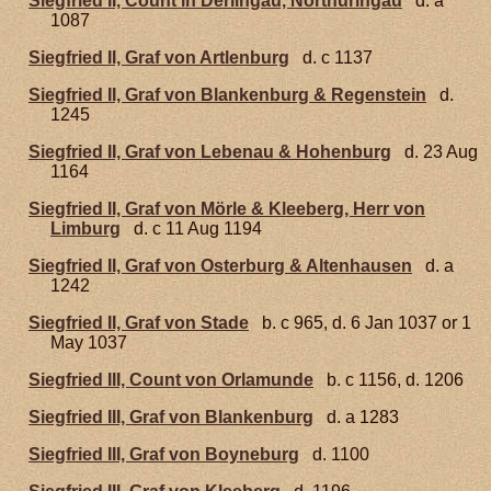
Siegfried II, Count in Derlingau, Northuringau
d. a
1087
Siegfried II, Graf von Artlenburg
d. c 1137
Siegfried II, Graf von Blankenburg & Regenstein
d.
1245
Siegfried II, Graf von Lebenau & Hohenburg
d. 23 Aug
1164
Siegfried II, Graf von Mörle & Kleeberg, Herr von
Limburg
d. c 11 Aug 1194
Siegfried II, Graf von Osterburg & Altenhausen
d. a
1242
Siegfried II, Graf von Stade
b. c 965, d. 6 Jan 1037 or 1
May 1037
Siegfried III, Count von Orlamunde
b. c 1156, d. 1206
Siegfried III, Graf von Blankenburg
d. a 1283
Siegfried III, Graf von Boyneburg
d. 1100