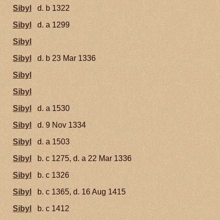
Sibyl
d. b 1322
Sibyl
d. a 1299
Sibyl
Sibyl
d. b 23 Mar 1336
Sibyl
Sibyl
Sibyl
d. a 1530
Sibyl
d. 9 Nov 1334
Sibyl
d. a 1503
Sibyl
b. c 1275, d. a 22 Mar 1336
Sibyl
b. c 1326
Sibyl
b. c 1365, d. 16 Aug 1415
Sibyl
b. c 1412