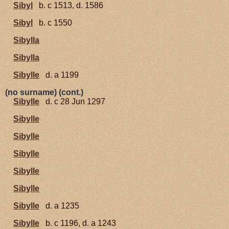
Sibyl
b. c 1513, d. 1586
Sibyl
b. c 1550
Sibylla
Sibylla
Sibylle
d. a 1199
(no surname) (cont.)
Sibylle
d. c 28 Jun 1297
Sibylle
Sibylle
Sibylle
Sibylle
Sibylle
Sibylle
d. a 1235
Sibylle
b. c 1196, d. a 1243