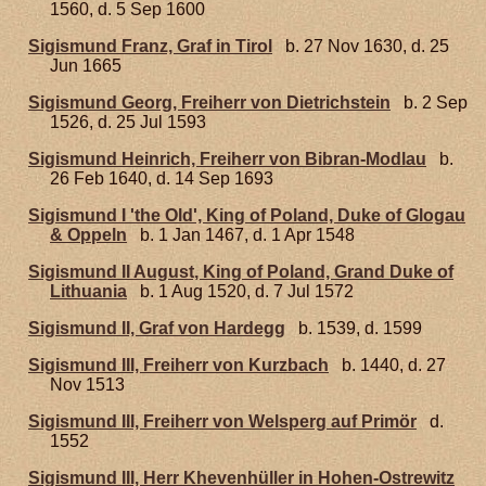
1560, d. 5 Sep 1600
Sigismund Franz, Graf in Tirol
b. 27 Nov 1630, d. 25
Jun 1665
Sigismund Georg, Freiherr von Dietrichstein
b. 2 Sep
1526, d. 25 Jul 1593
Sigismund Heinrich, Freiherr von Bibran-Modlau
b.
26 Feb 1640, d. 14 Sep 1693
Sigismund I 'the Old', King of Poland, Duke of Glogau
& Oppeln
b. 1 Jan 1467, d. 1 Apr 1548
Sigismund II August, King of Poland, Grand Duke of
Lithuania
b. 1 Aug 1520, d. 7 Jul 1572
Sigismund II, Graf von Hardegg
b. 1539, d. 1599
Sigismund III, Freiherr von Kurzbach
b. 1440, d. 27
Nov 1513
Sigismund III, Freiherr von Welsperg auf Primör
d.
1552
Sigismund III, Herr Khevenhüller in Hohen-Ostrewitz