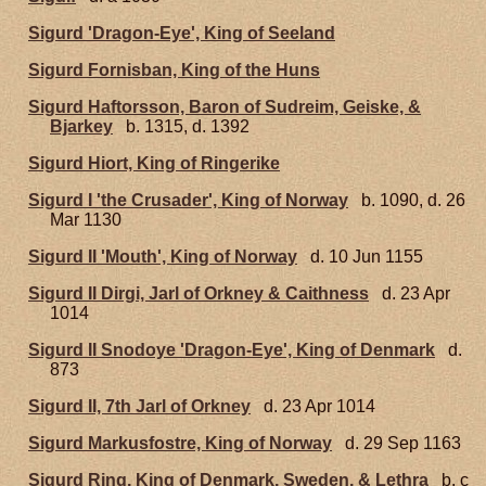
Sigurd 'Dragon-Eye', King of Seeland
Sigurd Fornisban, King of the Huns
Sigurd Haftorsson, Baron of Sudreim, Geiske, &
Bjarkey
b. 1315, d. 1392
Sigurd Hiort, King of Ringerike
Sigurd I 'the Crusader', King of Norway
b. 1090, d. 26
Mar 1130
Sigurd II 'Mouth', King of Norway
d. 10 Jun 1155
Sigurd II Dirgi, Jarl of Orkney & Caithness
d. 23 Apr
1014
Sigurd II Snodoye 'Dragon-Eye', King of Denmark
d.
873
Sigurd II, 7th Jarl of Orkney
d. 23 Apr 1014
Sigurd Markusfostre, King of Norway
d. 29 Sep 1163
Sigurd Ring, King of Denmark, Sweden, & Lethra
b. c