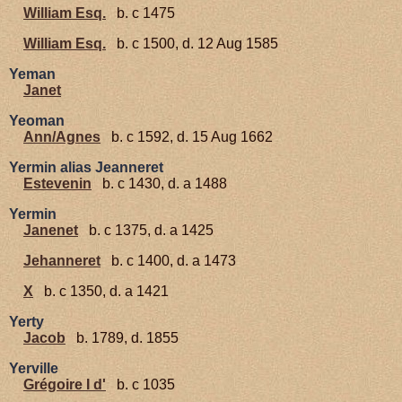
William Esq.
b. c 1475
William Esq.
b. c 1500, d. 12 Aug 1585
Yeman
Janet
Yeoman
Ann/Agnes
b. c 1592, d. 15 Aug 1662
Yermin alias Jeanneret
Estevenin
b. c 1430, d. a 1488
Yermin
Janenet
b. c 1375, d. a 1425
Jehanneret
b. c 1400, d. a 1473
X
b. c 1350, d. a 1421
Yerty
Jacob
b. 1789, d. 1855
Yerville
Grégoire I d'
b. c 1035