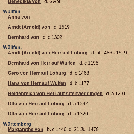
Benedikta von
d. 6 Apr
Wülffen
Anna von
Arndt (Arnold) von
d. 1519
Bernhard von
d. c 1302
Wülffen,
Arndt (Arnold) von Herr auf Loburg
d. bt 1486 - 1519
Bernhard von Herr auf Wulfen
d. c 1195
Gero von Herr auf Loburg
d. c 1468
Hans von Herr auf Wulfen
d. b 1177
Heidenreich von Herr auf Altenweddingen
d. a 1231
Otto von Herr auf Loburg
d. a 1392
Otto von Herr auf Loburg
d. a 1320
Würtemberg
Margarethe von
b. c 1446, d. 21 Jul 1479