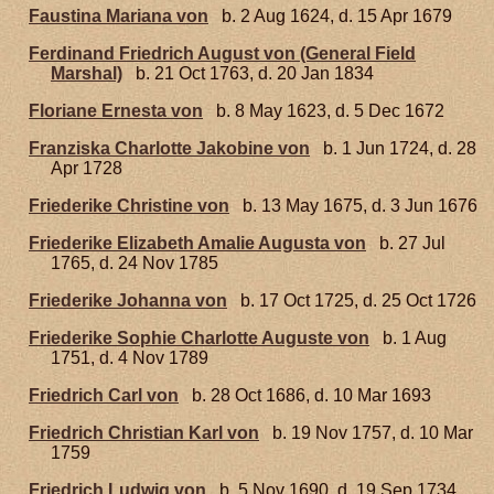
Faustina Mariana von
b. 2 Aug 1624, d. 15 Apr 1679
Ferdinand Friedrich August von (General Field
Marshal)
b. 21 Oct 1763, d. 20 Jan 1834
Floriane Ernesta von
b. 8 May 1623, d. 5 Dec 1672
Franziska Charlotte Jakobine von
b. 1 Jun 1724, d. 28
Apr 1728
Friederike Christine von
b. 13 May 1675, d. 3 Jun 1676
Friederike Elizabeth Amalie Augusta von
b. 27 Jul
1765, d. 24 Nov 1785
Friederike Johanna von
b. 17 Oct 1725, d. 25 Oct 1726
Friederike Sophie Charlotte Auguste von
b. 1 Aug
1751, d. 4 Nov 1789
Friedrich Carl von
b. 28 Oct 1686, d. 10 Mar 1693
Friedrich Christian Karl von
b. 19 Nov 1757, d. 10 Mar
1759
Friedrich Ludwig von
b. 5 Nov 1690, d. 19 Sep 1734