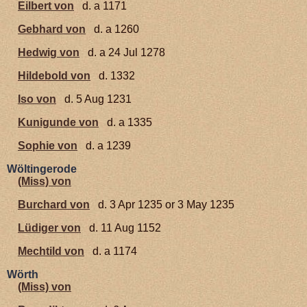
Eilbert von
d. a 1171
Gebhard von
d. a 1260
Hedwig von
d. a 24 Jul 1278
Hildebold von
d. 1332
Iso von
d. 5 Aug 1231
Kunigunde von
d. a 1335
Sophie von
d. a 1239
Wöltingerode
(Miss) von
Burchard von
d. 3 Apr 1235 or 3 May 1235
Lüdiger von
d. 11 Aug 1152
Mechtild von
d. a 1174
Wörth
(Miss) von