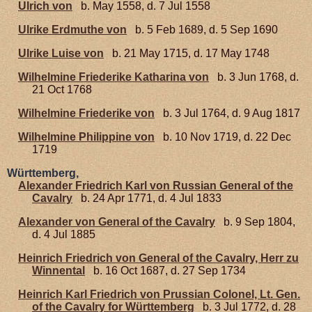
Ulrich von
b. May 1558, d. 7 Jul 1558
Ulrike Erdmuthe von
b. 5 Feb 1689, d. 5 Sep 1690
Ulrike Luise von
b. 21 May 1715, d. 17 May 1748
Wilhelmine Friederike Katharina von
b. 3 Jun 1768, d.
21 Oct 1768
Wilhelmine Friederike von
b. 3 Jul 1764, d. 9 Aug 1817
Wilhelmine Philippine von
b. 10 Nov 1719, d. 22 Dec
1719
Württemberg,
Alexander Friedrich Karl von Russian General of the
Cavalry
b. 24 Apr 1771, d. 4 Jul 1833
Alexander von General of the Cavalry
b. 9 Sep 1804,
d. 4 Jul 1885
Heinrich Friedrich von General of the Cavalry, Herr zu
Winnental
b. 16 Oct 1687, d. 27 Sep 1734
Heinrich Karl Friedrich von Prussian Colonel, Lt. Gen.
of the Cavalry for Württemberg
b. 3 Jul 1772, d. 28