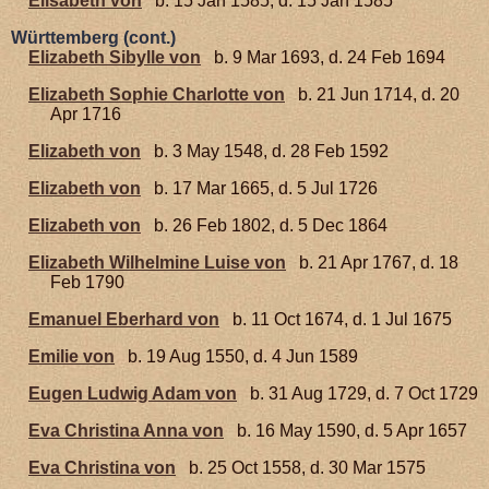
Elisabeth von
b. 15 Jan 1585, d. 15 Jan 1585
Württemberg (cont.)
Elizabeth Sibylle von
b. 9 Mar 1693, d. 24 Feb 1694
Elizabeth Sophie Charlotte von
b. 21 Jun 1714, d. 20
Apr 1716
Elizabeth von
b. 3 May 1548, d. 28 Feb 1592
Elizabeth von
b. 17 Mar 1665, d. 5 Jul 1726
Elizabeth von
b. 26 Feb 1802, d. 5 Dec 1864
Elizabeth Wilhelmine Luise von
b. 21 Apr 1767, d. 18
Feb 1790
Emanuel Eberhard von
b. 11 Oct 1674, d. 1 Jul 1675
Emilie von
b. 19 Aug 1550, d. 4 Jun 1589
Eugen Ludwig Adam von
b. 31 Aug 1729, d. 7 Oct 1729
Eva Christina Anna von
b. 16 May 1590, d. 5 Apr 1657
Eva Christina von
b. 25 Oct 1558, d. 30 Mar 1575