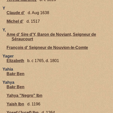
Y
Claude d'
d. Aug 1638
Michel d'
d. 1517
Y,
Ame d' Sire d'Y, Baron de Noviant, Seigneur de
Séraucourt
François d' Seigneur de Nouvion-le-Comte
Yager
Elizabeth
b. c 1765, d. 1801
Yahia
Bakr Ben
Yahya
Bakr Ben
Yahya "Negro" Ibn
Yaish Ibn
d. 1196
Yosef (Jucef) Ibn
d. 1264