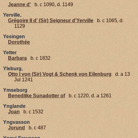
Jeanne d'
b. c 1090, d. 1149
Yerville,
Grégoire II d' (Sir) Seigneur d'Yerville
b. c 1065, d.
1129
Yesingen
Dorothée
Yetter
Barbara
b. c 1832
Yleburg,
Otto I von (Sir) Vogt & Schenk von Eilenburg
d. a 13
Jul 1241
Ymseborg
Beneditke Sunadotter of
b. c 1220, d. a 1261
Ynglande
Joan
b. c 1532
Yngvasson
Jorund
b. c 487