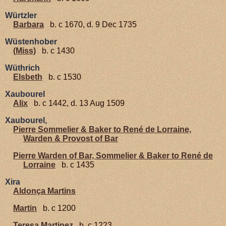
Würtzler
Barbara
b. c 1670, d. 9 Dec 1735
Wüstenhober
(Miss)
b. c 1430
Wüthrich
Elsbeth
b. c 1530
Xaubourel
Alix
b. c 1442, d. 13 Aug 1509
Xaubourel,
Pierre Sommelier & Baker to René de Lorraine,
Warden & Provost of Bar
Pierre Warden of Bar, Sommelier & Baker to René de
Lorraine
b. c 1435
Xira
Aldonça Martins
Martin
b. c 1200
Teresa Martinez
b. c 1223