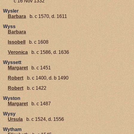
c 16 Nov 1332
Wysler
Barbara
b. c 1570, d. 1611
Wyss
Barbara
Issobell
b. c 1608
Veronica
b. c 1586, d. 1636
Wyssett
Margaret
b. c 1451
Robert
b. c 1400, d. b 1490
Robert
b. c 1422
Wyston
Margaret
b. c 1487
Wysy
Ursula
b. c 1524, d. 1556
Wytham