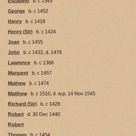
Elizabeth
b. c 1545
George
b. c 1452
Henry
b. c 1418
Henry (Sir)
b. c 1424
Joan
b. c 1455
John
b. c 1432, d. 1479
Lawrence
b. c 1368
Margaret
b. c 1457
Mathew
b. c 1474
Matthew
b. c 1510, d. w.p. 14 Nov 1545
Richard (Sir)
b. c 1428
Robert
d. 30 Dec 1440
Robert
Thomas
b. c 1454