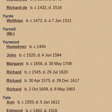
Richard de
b. c 1432, d. 1516
Yarde
Welthian
b. c 1472, d. a 7 Jun 1521
Yarnell
(Mr.)
Yarwood
Humphrey
b. c 1494
John
b. c 1520, d. 4 Jun 1594
Margaret
b. c 1656, d. 30 May 1708
Richard
b. c 1545, d. 29 Jul 1620
Richard
b. 30 Apr 1575, d. 29 Dec 1617
Richard
b. 2 Oct 1608, d. 8 May 1663
Yate
Ann
b. c 1555, d. 5 Jan 1612
Edmond
b. c 1462, d. 1516