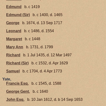
Edmund
b. c 1419
Edmund (Sir)
b. c 1400, d. 1465
George
b. 1674, d. 13 Sep 1717
Leonard
b. c 1486, d. 1554
Margaret
b. c 1448
Mary Ann
b. 1731, d. 1799
Richard
b. 1 Jul 1435, d. 12 Mar 1497
Richard (Sir)
b. c 1532, d. Apr 1629
Samuel
b. c 1704, d. 4 Apr 1773
Yate,
Francis Esq.
b. c 1545, d. 1588
George Gent.
b. c 1640
John Esq.
b. 10 Jan 1612, d. b 14 Sep 1653