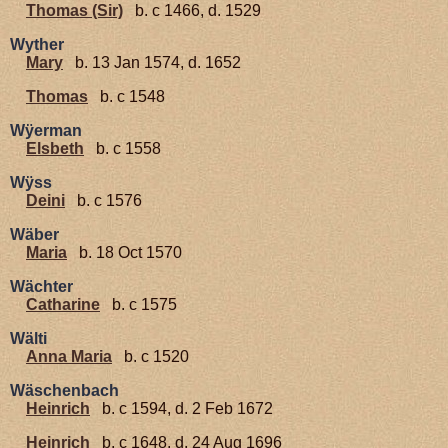
Thomas (Sir)
b. c 1466, d. 1529
Wyther
Mary
b. 13 Jan 1574, d. 1652
Thomas
b. c 1548
Wÿerman
Elsbeth
b. c 1558
Wÿss
Deini
b. c 1576
Wäber
Maria
b. 18 Oct 1570
Wächter
Catharine
b. c 1575
Wälti
Anna Maria
b. c 1520
Wäschenbach
Heinrich
b. c 1594, d. 2 Feb 1672
Heinrich
b. c 1648, d. 24 Aug 1696