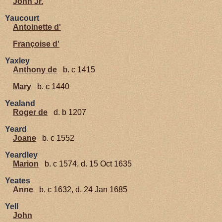
John Jr.
Yaucourt
Antoinette d'
Françoise d'
Yaxley
Anthony de
b. c 1415
Mary
b. c 1440
Yealand
Roger de
d. b 1207
Yeard
Joane
b. c 1552
Yeardley
Marion
b. c 1574, d. 15 Oct 1635
Yeates
Anne
b. c 1632, d. 24 Jan 1685
Yell
John