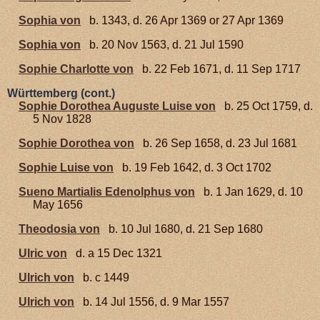
Sophia von
b. 1343, d. 26 Apr 1369 or 27 Apr 1369
Sophia von
b. 20 Nov 1563, d. 21 Jul 1590
Sophie Charlotte von
b. 22 Feb 1671, d. 11 Sep 1717
Württemberg (cont.)
Sophie Dorothea Auguste Luise von
b. 25 Oct 1759, d.
5 Nov 1828
Sophie Dorothea von
b. 26 Sep 1658, d. 23 Jul 1681
Sophie Luise von
b. 19 Feb 1642, d. 3 Oct 1702
Sueno Martialis Edenolphus von
b. 1 Jan 1629, d. 10
May 1656
Theodosia von
b. 10 Jul 1680, d. 21 Sep 1680
Ulric von
d. a 15 Dec 1321
Ulrich von
b. c 1449
Ulrich von
b. 14 Jul 1556, d. 9 Mar 1557