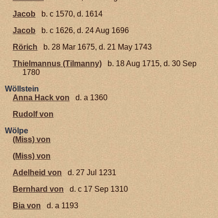
Jacob
b. c 1570, d. 1614
Jacob
b. c 1626, d. 24 Aug 1696
Rörich
b. 28 Mar 1675, d. 21 May 1743
Thielmannus (Tilmanny)
b. 18 Aug 1715, d. 30 Sep
1780
Wöllstein
Anna Hack von
d. a 1360
Rudolf von
Wölpe
(Miss) von
(Miss) von
Adelheid von
d. 27 Jul 1231
Bernhard von
d. c 17 Sep 1310
Bia von
d. a 1193