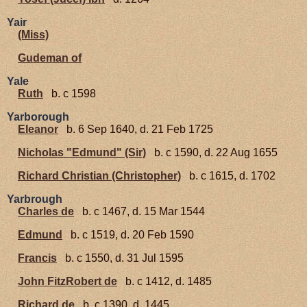
Yair
(Miss)
Gudeman of
Yale
Ruth
b. c 1598
Yarborough
Eleanor
b. 6 Sep 1640, d. 21 Feb 1725
Nicholas "Edmund" (Sir)
b. c 1590, d. 22 Aug 1655
Richard Christian (Christopher)
b. c 1615, d. 1702
Yarbrough
Charles de
b. c 1467, d. 15 Mar 1544
Edmund
b. c 1519, d. 20 Feb 1590
Francis
b. c 1550, d. 31 Jul 1595
John FitzRobert de
b. c 1412, d. 1485
Richard de
b. c 1390, d. 1445