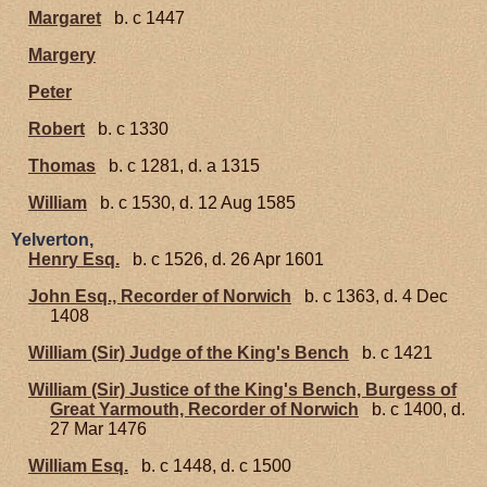
Margaret
b. c 1447
Margery
Peter
Robert
b. c 1330
Thomas
b. c 1281, d. a 1315
William
b. c 1530, d. 12 Aug 1585
Yelverton,
Henry Esq.
b. c 1526, d. 26 Apr 1601
John Esq., Recorder of Norwich
b. c 1363, d. 4 Dec
1408
William (Sir) Judge of the King's Bench
b. c 1421
William (Sir) Justice of the King's Bench, Burgess of
Great Yarmouth, Recorder of Norwich
b. c 1400, d.
27 Mar 1476
William Esq.
b. c 1448, d. c 1500