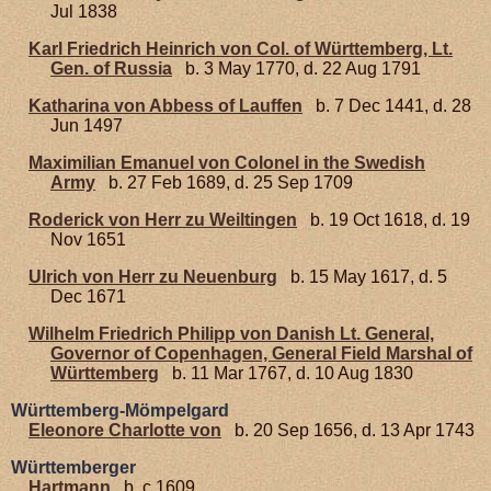
Jul 1838
Karl Friedrich Heinrich von Col. of Württemberg, Lt.
Gen. of Russia
b. 3 May 1770, d. 22 Aug 1791
Katharina von Abbess of Lauffen
b. 7 Dec 1441, d. 28
Jun 1497
Maximilian Emanuel von Colonel in the Swedish
Army
b. 27 Feb 1689, d. 25 Sep 1709
Roderick von Herr zu Weiltingen
b. 19 Oct 1618, d. 19
Nov 1651
Ulrich von Herr zu Neuenburg
b. 15 May 1617, d. 5
Dec 1671
Wilhelm Friedrich Philipp von Danish Lt. General,
Governor of Copenhagen, General Field Marshal of
Württemberg
b. 11 Mar 1767, d. 10 Aug 1830
Württemberg-Mömpelgard
Eleonore Charlotte von
b. 20 Sep 1656, d. 13 Apr 1743
Württemberger
Hartmann
b. c 1609