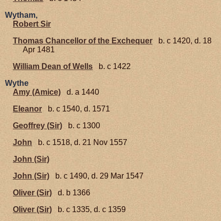
Wytham,
Robert Sir
Thomas Chancellor of the Exchequer
b. c 1420, d. 18
Apr 1481
William Dean of Wells
b. c 1422
Wythe
Amy (Amice)
d. a 1440
Eleanor
b. c 1540, d. 1571
Geoffrey (Sir)
b. c 1300
John
b. c 1518, d. 21 Nov 1557
John (Sir)
John (Sir)
b. c 1490, d. 29 Mar 1547
Oliver (Sir)
d. b 1366
Oliver (Sir)
b. c 1335, d. c 1359