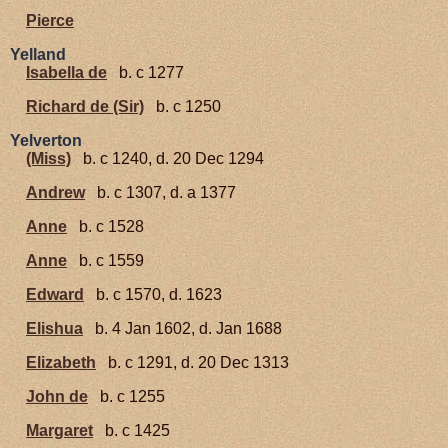
Pierce
Yelland
Isabella de
b. c 1277
Richard de (Sir)
b. c 1250
Yelverton
(Miss)
b. c 1240, d. 20 Dec 1294
Andrew
b. c 1307, d. a 1377
Anne
b. c 1528
Anne
b. c 1559
Edward
b. c 1570, d. 1623
Elishua
b. 4 Jan 1602, d. Jan 1688
Elizabeth
b. c 1291, d. 20 Dec 1313
John de
b. c 1255
Margaret
b. c 1425