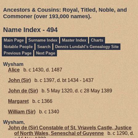
Ancestors & Cousins: Royal, Titled, Noble, and
Commoner (over 193,000 names).
Name Index - 494
Main Page
Surname Index
Master Index
Charts
Notable People
Search
Dennis Lundahl's Genealogy Site
Previous Page
Next Page
Wysham
Alice
b. c 1430, d. 1487
John (Sir)
b. c 1397, d. bt 1434 - 1437
John de (Sir)
b. 5 May 1320, d. c 28 May 1389
Margaret
b. c 1366
William (Sir)
b. c 1340
Wysham,
John de (Sir) Constable of St. Vriavels Castle, Justice
of North Wales, Seneschal of Guyenne
b. c 1290, d.