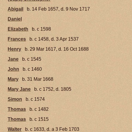
Abigail
b. 14 Feb 1657, d. 9 Nov 1717
Daniel
Elizabeth
b. c 1598
Frances
b. c 1458, d. 3 Apr 1537
Henry
b. 29 Mar 1617, d. 16 Oct 1688
Jane
b. c 1545
John
b. c 1460
Mary
b. 31 Mar 1668
Mary Jane
b. c 1752, d. 1805
Simon
b. c 1574
Thomas
b. c 1482
Thomas
b. c 1515
Walter
b. c 1633, d. a 3 Feb 1703