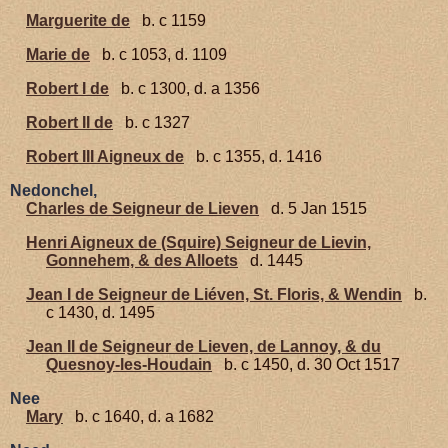
Marguerite de
b. c 1159
Marie de
b. c 1053, d. 1109
Robert I de
b. c 1300, d. a 1356
Robert II de
b. c 1327
Robert III Aigneux de
b. c 1355, d. 1416
Nedonchel,
Charles de Seigneur de Lieven
d. 5 Jan 1515
Henri Aigneux de (Squire) Seigneur de Lievin,
Gonnehem, & des Alloets
d. 1445
Jean I de Seigneur de Liéven, St. Floris, & Wendin
b.
c 1430, d. 1495
Jean II de Seigneur de Lieven, de Lannoy, & du
Quesnoy-les-Houdain
b. c 1450, d. 30 Oct 1517
Nee
Mary
b. c 1640, d. a 1682