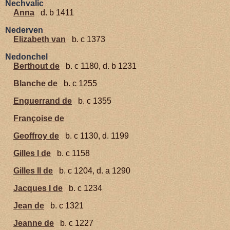
Nechvalic
Anna
d. b 1411
Nederven
Elizabeth van
b. c 1373
Nedonchel
Berthout de
b. c 1180, d. b 1231
Blanche de
b. c 1255
Enguerrand de
b. c 1355
Françoise de
Geoffroy de
b. c 1130, d. 1199
Gilles I de
b. c 1158
Gilles II de
b. c 1204, d. a 1290
Jacques I de
b. c 1234
Jean de
b. c 1321
Jeanne de
b. c 1227