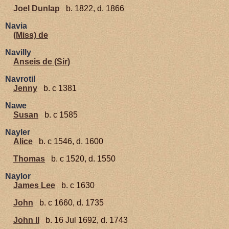
Joel Dunlap
b. 1822, d. 1866
Navia
(Miss) de
Navilly
Anseis de (Sir)
Navrotil
Jenny
b. c 1381
Nawe
Susan
b. c 1585
Nayler
Alice
b. c 1546, d. 1600
Thomas
b. c 1520, d. 1550
Naylor
James Lee
b. c 1630
John
b. c 1660, d. 1735
John II
b. 16 Jul 1692, d. 1743