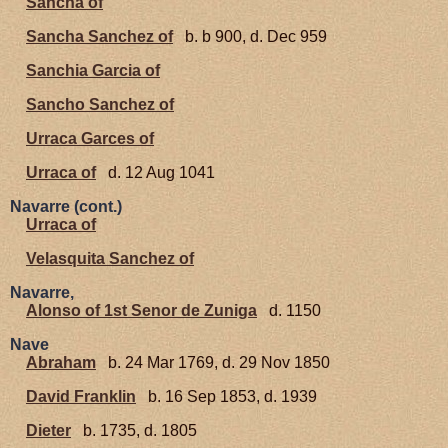
Sancha of
Sancha Sanchez of
b. b 900, d. Dec 959
Sanchia Garcia of
Sancho Sanchez of
Urraca Garces of
Urraca of
d. 12 Aug 1041
Navarre (cont.)
Urraca of
Velasquita Sanchez of
Navarre,
Alonso of 1st Senor de Zuniga
d. 1150
Nave
Abraham
b. 24 Mar 1769, d. 29 Nov 1850
David Franklin
b. 16 Sep 1853, d. 1939
Dieter
b. 1735, d. 1805