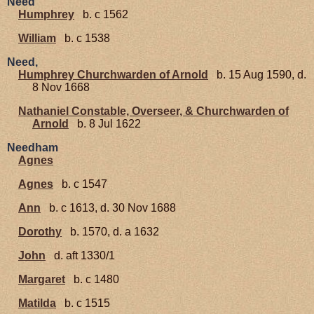
Need
Humphrey
b. c 1562
William
b. c 1538
Need,
Humphrey Churchwarden of Arnold
b. 15 Aug 1590, d.
8 Nov 1668
Nathaniel Constable, Overseer, & Churchwarden of
Arnold
b. 8 Jul 1622
Needham
Agnes
Agnes
b. c 1547
Ann
b. c 1613, d. 30 Nov 1688
Dorothy
b. 1570, d. a 1632
John
d. aft 1330/1
Margaret
b. c 1480
Matilda
b. c 1515