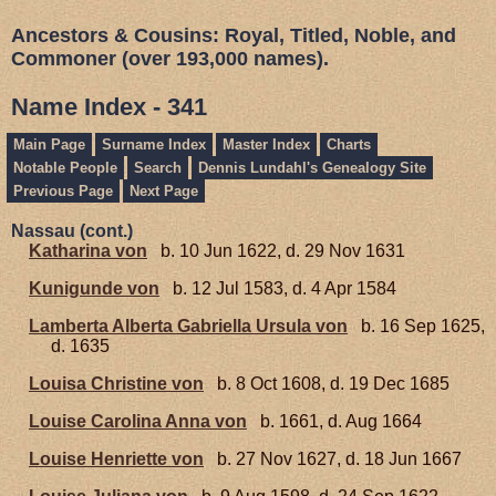
Ancestors & Cousins: Royal, Titled, Noble, and
Commoner (over 193,000 names).
Name Index - 341
Main Page
Surname Index
Master Index
Charts
Notable People
Search
Dennis Lundahl's Genealogy Site
Previous Page
Next Page
Nassau (cont.)
Katharina von
b. 10 Jun 1622, d. 29 Nov 1631
Kunigunde von
b. 12 Jul 1583, d. 4 Apr 1584
Lamberta Alberta Gabriella Ursula von
b. 16 Sep 1625,
d. 1635
Louisa Christine von
b. 8 Oct 1608, d. 19 Dec 1685
Louise Carolina Anna von
b. 1661, d. Aug 1664
Louise Henriette von
b. 27 Nov 1627, d. 18 Jun 1667