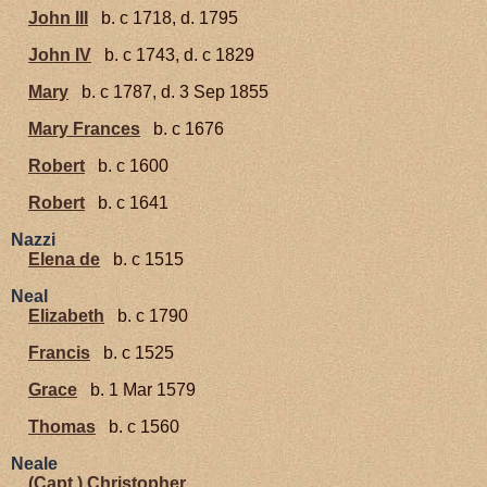
John III
b. c 1718, d. 1795
John IV
b. c 1743, d. c 1829
Mary
b. c 1787, d. 3 Sep 1855
Mary Frances
b. c 1676
Robert
b. c 1600
Robert
b. c 1641
Nazzi
Elena de
b. c 1515
Neal
Elizabeth
b. c 1790
Francis
b. c 1525
Grace
b. 1 Mar 1579
Thomas
b. c 1560
Neale
(Capt.) Christopher