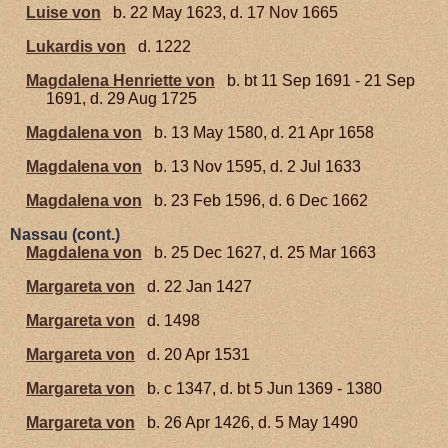
Luise von
b. 22 May 1623, d. 17 Nov 1665
Lukardis von
d. 1222
Magdalena Henriette von
b. bt 11 Sep 1691 - 21 Sep
1691, d. 29 Aug 1725
Magdalena von
b. 13 May 1580, d. 21 Apr 1658
Magdalena von
b. 13 Nov 1595, d. 2 Jul 1633
Magdalena von
b. 23 Feb 1596, d. 6 Dec 1662
Nassau (cont.)
Magdalena von
b. 25 Dec 1627, d. 25 Mar 1663
Margareta von
d. 22 Jan 1427
Margareta von
d. 1498
Margareta von
d. 20 Apr 1531
Margareta von
b. c 1347, d. bt 5 Jun 1369 - 1380
Margareta von
b. 26 Apr 1426, d. 5 May 1490