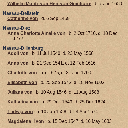
Wilhelm Moritz von Herr von Grimhuize
b. c Jun 1603
Nassau-Beilstein
Catherine von
d. 6 Sep 1459
Nassau-Diez
Anna Charlotte Amalie von
b. 2 Oct 1710, d. 18 Dec
1777
Nassau-Dillenburg
Adolf von
b. 11 Jul 1540, d. 23 May 1568
Anna von
b. 21 Sep 1541, d. 12 Feb 1616
Charlotte von
b. c 1675, d. 31 Jan 1700
Elisabeth von
b. 25 Sep 1542, d. 18 Nov 1602
Juliana von
b. 10 Aug 1546, d. 11 Aug 1588
Katharina von
b. 29 Dec 1543, d. 25 Dec 1624
Ludwig von
b. 10 Jan 1538, d. 14 Apr 1574
Magdalena II von
b. 15 Dec 1547, d. 16 May 1633