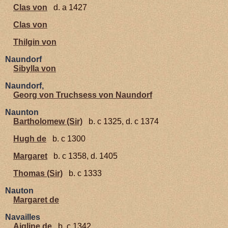
Clas von
d. a 1427
Clas von
Thilgin von
Naundorf
Sibylla von
Naundorf,
Georg von Truchsess von Naundorf
Naunton
Bartholomew (Sir)
b. c 1325, d. c 1374
Hugh de
b. c 1300
Margaret
b. c 1358, d. 1405
Thomas (Sir)
b. c 1333
Nauton
Margaret de
Navailles
Aigline de
b. c 1342