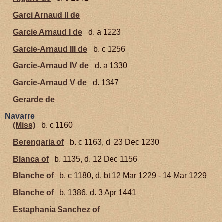
Garci Arnaud II de
Garcie Arnaud I de
d. a 1223
Garcie-Arnaud III de
b. c 1256
Garcie-Arnaud IV de
d. a 1330
Garcie-Arnaud V de
d. 1347
Gerarde de
Navarre
(Miss)
b. c 1160
Berengaria of
b. c 1163, d. 23 Dec 1230
Blanca of
b. 1135, d. 12 Dec 1156
Blanche of
b. c 1180, d. bt 12 Mar 1229 - 14 Mar 1229
Blanche of
b. 1386, d. 3 Apr 1441
Estaphania Sanchez of