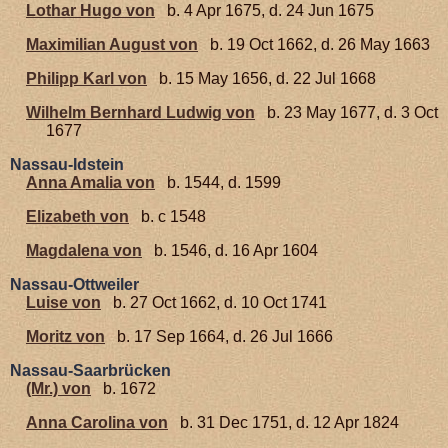
Lothar Hugo von
b. 4 Apr 1675, d. 24 Jun 1675
Maximilian August von
b. 19 Oct 1662, d. 26 May 1663
Philipp Karl von
b. 15 May 1656, d. 22 Jul 1668
Wilhelm Bernhard Ludwig von
b. 23 May 1677, d. 3 Oct
1677
Nassau-Idstein
Anna Amalia von
b. 1544, d. 1599
Elizabeth von
b. c 1548
Magdalena von
b. 1546, d. 16 Apr 1604
Nassau-Ottweiler
Luise von
b. 27 Oct 1662, d. 10 Oct 1741
Moritz von
b. 17 Sep 1664, d. 26 Jul 1666
Nassau-Saarbrücken
(Mr.) von
b. 1672
Anna Carolina von
b. 31 Dec 1751, d. 12 Apr 1824