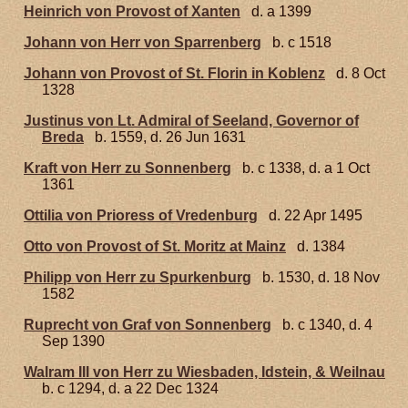
Heinrich von Provost of Xanten
d. a 1399
Johann von Herr von Sparrenberg
b. c 1518
Johann von Provost of St. Florin in Koblenz
d. 8 Oct
1328
Justinus von Lt. Admiral of Seeland, Governor of
Breda
b. 1559, d. 26 Jun 1631
Kraft von Herr zu Sonnenberg
b. c 1338, d. a 1 Oct
1361
Ottilia von Prioress of Vredenburg
d. 22 Apr 1495
Otto von Provost of St. Moritz at Mainz
d. 1384
Philipp von Herr zu Spurkenburg
b. 1530, d. 18 Nov
1582
Ruprecht von Graf von Sonnenberg
b. c 1340, d. 4
Sep 1390
Walram III von Herr zu Wiesbaden, Idstein, & Weilnau
b. c 1294, d. a 22 Dec 1324